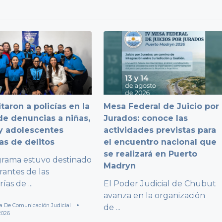
taron a policías en la
Mesa Federal de Juicio por
e denuncias a niñas,
Jurados: conoce las
y adolescentes
actividades previstas para
as de delitos
el encuentro nacional que
se realizará en Puerto
grama estuvo destinado
Madryn
rantes de las
rías de
...
El Poder Judicial de Chubut
avanza en la organización
a De Comunicación Judicial
de
...
2026