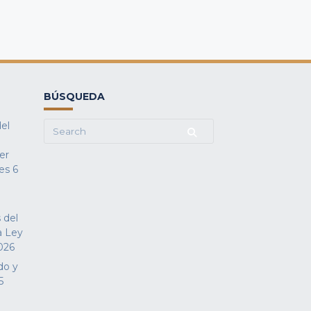
BÚSQUEDA
del
Search
for:
fer
es
6
 del
a Ley
026
do y
5