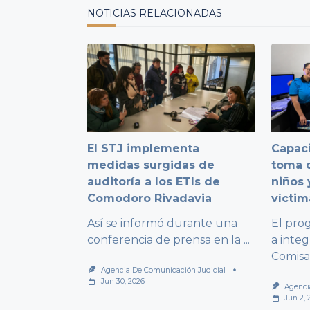
text">Page</span>
NOTICIAS RELACIONADAS
El STJ implementa
Capaci
medidas surgidas de
toma d
auditoría a los ETIs de
niños 
Comodoro Rivadavia
víctim
Así se informó durante una
El pro
conferencia de prensa en la
...
a integ
Comisa
Agencia De Comunicación Judicial
Jun 30, 2026
Agenci
Jun 2, 