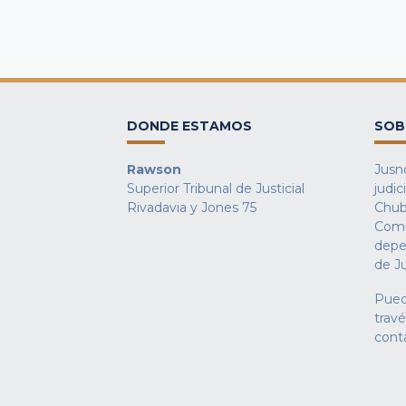
DONDE ESTAMOS
SOB
Rawson
Jusno
Superior Tribunal de Justicial
judic
Rivadavia y Jones 75
Chub
Comu
depe
de Ju
Pued
trav
cont