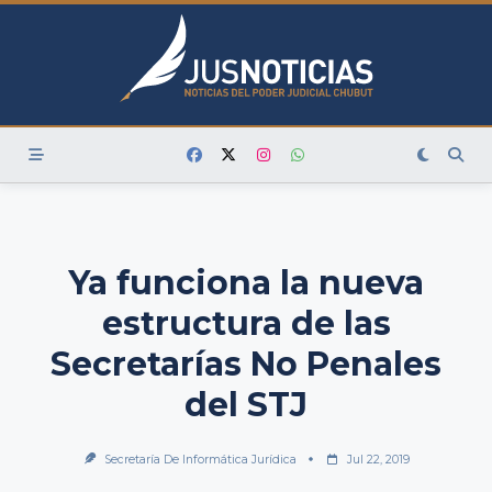
Skip
to
content
Ya funciona la nueva
estructura de las
Secretarías No Penales
del STJ
Secretaría De Informática Jurídica
Jul 22, 2019