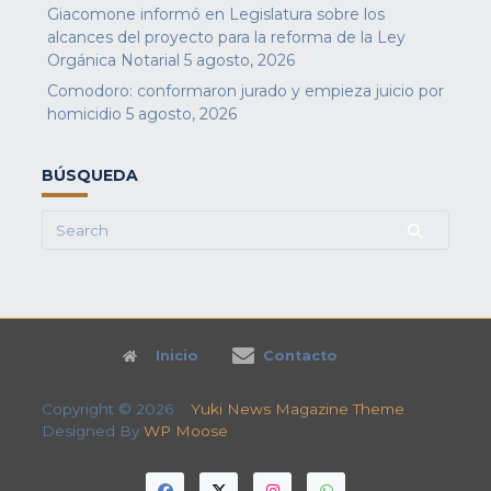
Giacomone informó en Legislatura sobre los
alcances del proyecto para la reforma de la Ley
Orgánica Notarial
5 agosto, 2026
Comodoro: conformaron jurado y empieza juicio por
homicidio
5 agosto, 2026
BÚSQUEDA
Search
for:
Inicio
Contacto
Copyright © 2026
Yuki News Magazine Theme
Designed By
WP Moose