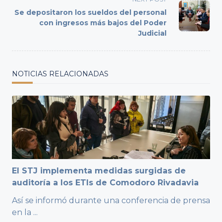
reader-
Se depositaron los sueldos del personal
text">Page</span>
con ingresos más bajos del Poder
Judicial
NOTICIAS RELACIONADAS
El STJ implementa medidas surgidas de
auditoría a los ETIs de Comodoro Rivadavia
Así se informó durante una conferencia de prensa
en la
...