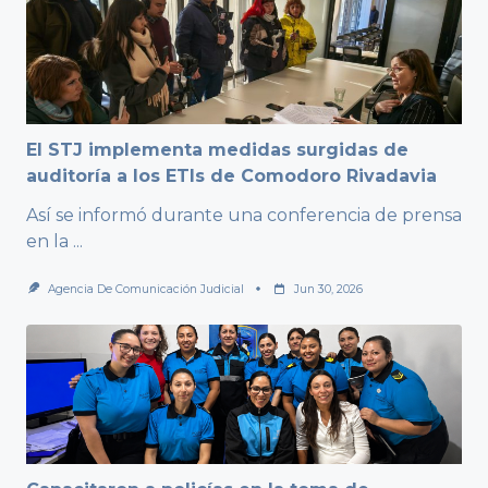
El STJ implementa medidas surgidas de
auditoría a los ETIs de Comodoro Rivadavia
Así se informó durante una conferencia de prensa
en la
...
Agencia De Comunicación Judicial
Jun 30, 2026