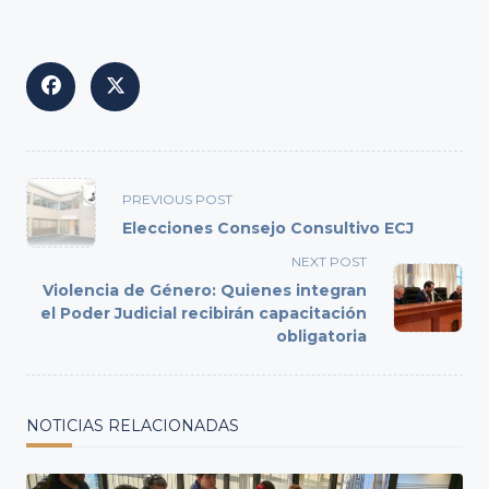
<span
PREVIOUS POST
class="nav-
Elecciones Consejo Consultivo ECJ
subtitle
NEXT POST
screen-
Violencia de Género: Quienes integran
reader-
el Poder Judicial recibirán capacitación
text">Page</span>
obligatoria
NOTICIAS RELACIONADAS