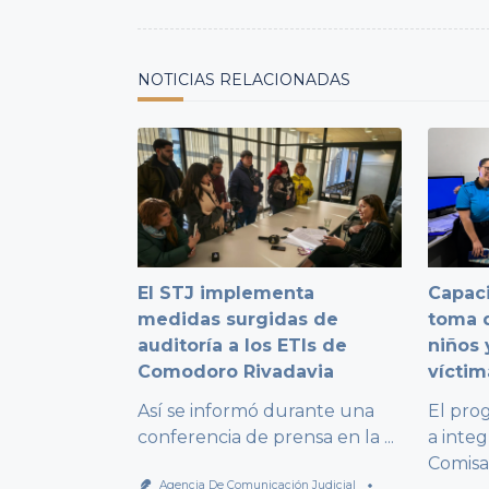
reader-
text">Page</span>
NOTICIAS RELACIONADAS
El STJ implementa
Capaci
medidas surgidas de
toma d
auditoría a los ETIs de
niños 
Comodoro Rivadavia
víctim
Así se informó durante una
El pro
conferencia de prensa en la
...
a integ
Comisa
Agencia De Comunicación Judicial