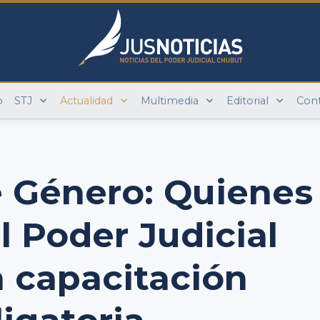
o
STJ
Actualidad
Multimedia
Editorial
Con
e Género: Quienes
l Poder Judicial
n capacitación