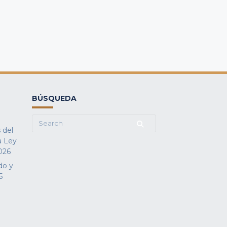
BÚSQUEDA
Search
 del
for:
a Ley
026
do y
5