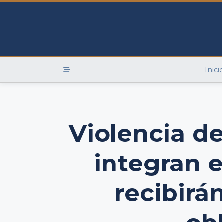
Skip
to
content
Inici
Violencia d
integran e
recibirá