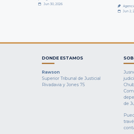
Jun 30, 2026
Agenci
Jun 2, 
DONDE ESTAMOS
SOB
Rawson
Jusno
Superior Tribunal de Justicial
judic
Rivadavia y Jones 75
Chub
Comu
depe
de Ju
Pued
trav
cont