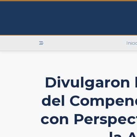
Skip
to
content
Inici
Divulgaron 
del Compend
con Perspec