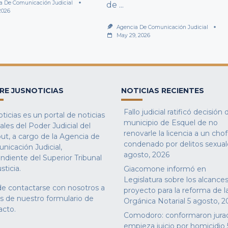
a De Comunicación Judicial
de
...
2026
Agencia De Comunicación Judicial
May 29, 2026
RE JUSNOTICIAS
NOTICIAS RECIENTES
Fallo judicial ratificó decisión 
ticias es un portal de noticias
municipio de Esquel de no
iales del Poder Judicial del
renovarle la licencia a un cho
ut, a cargo de la Agencia de
condenado por delitos sexual
nicación Judicial,
agosto, 2026
ndiente del Superior Tribunal
sticia.
Giacomone informó en
Legislatura sobre los alcances
e contactarse con nosotros a
proyecto para la reforma de l
és de nuestro
formulario de
Orgánica Notarial
5 agosto, 2
acto
.
Comodoro: conformaron jura
empieza juicio por homicidio