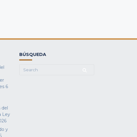
BÚSQUEDA
del
Search
for:
fer
es
6
 del
a Ley
026
do y
5