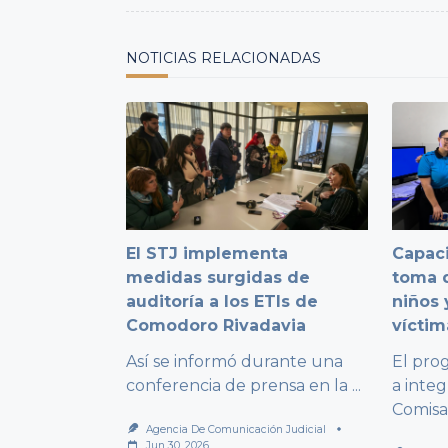
reader-
text">Page</span>
NOTICIAS RELACIONADAS
El STJ implementa
Capaci
medidas surgidas de
toma d
auditoría a los ETIs de
niños 
Comodoro Rivadavia
víctim
Así se informó durante una
El pro
conferencia de prensa en la
...
a integ
Comisa
Agencia De Comunicación Judicial
Jun 30, 2026