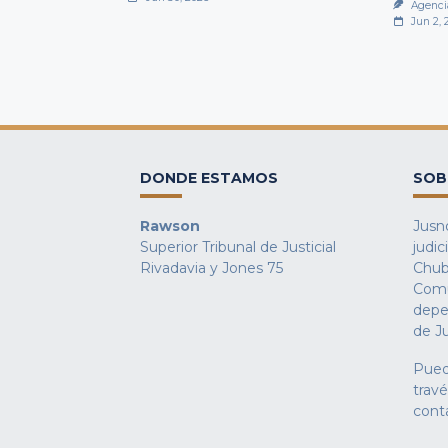
Agenci
Jun 2, 
DONDE ESTAMOS
SOB
Rawson
Jusno
Superior Tribunal de Justicial
judic
Rivadavia y Jones 75
Chub
Comu
depe
de Ju
Pued
trav
cont