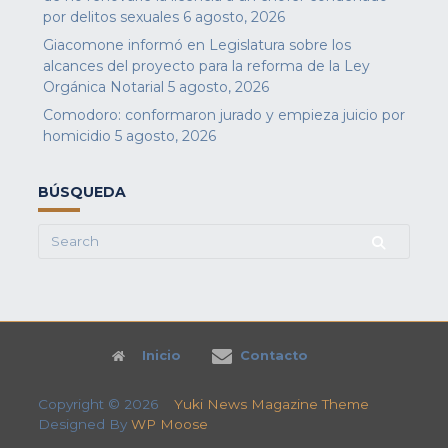
por delitos sexuales
6 agosto, 2026
Giacomone informó en Legislatura sobre los
alcances del proyecto para la reforma de la Ley
Orgánica Notarial
5 agosto, 2026
Comodoro: conformaron jurado y empieza juicio por
homicidio
5 agosto, 2026
BÚSQUEDA
Search
for:
Inicio
Contacto
Copyright © 2026
Yuki News Magazine Theme
Designed By
WP Moose