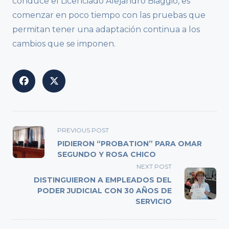
conduce el Licenciado Alejandro Biaggio, es
comenzar en poco tiempo con las pruebas que
permitan tener una adaptación continua a los
cambios que se imponen.
<span
PREVIOUS POST
class="nav-
PIDIERON “PROBATION” PARA OMAR
subtitle
SEGUNDO Y ROSA CHICO
screen-
NEXT POST
reader-
DISTINGUIERON A EMPLEADOS DEL
text">Page</span>
PODER JUDICIAL CON 30 AÑOS DE
SERVICIO