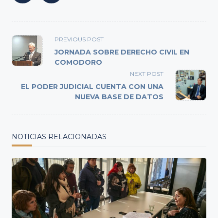
<span
PREVIOUS POST
class="nav-
JORNADA SOBRE DERECHO CIVIL EN
subtitle
COMODORO
screen-
NEXT POST
reader-
EL PODER JUDICIAL CUENTA CON UNA
text">Page</span>
NUEVA BASE DE DATOS
NOTICIAS RELACIONADAS