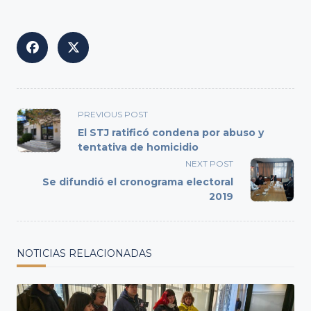
<span
PREVIOUS POST
class="nav-
El STJ ratificó condena por abuso y
subtitle
tentativa de homicidio
screen-
NEXT POST
reader-
Se difundió el cronograma electoral
text">Page</span>
2019
NOTICIAS RELACIONADAS