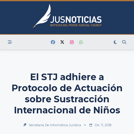
Skip
to
content
El STJ adhiere a
Protocolo de Actuación
sobre Sustracción
Internacional de Niños
Secretaría De Informática Jurídica
Dic 11, 2018