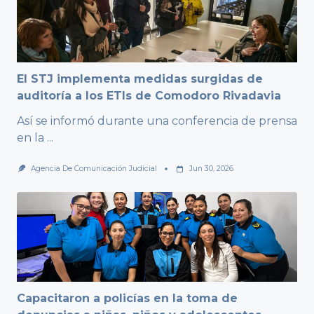
El STJ implementa medidas surgidas de
auditoría a los ETIs de Comodoro Rivadavia
Así se informó durante una conferencia de prensa
en la
...
Agencia De Comunicación Judicial
Jun 30, 2026
Capacitaron a policías en la toma de