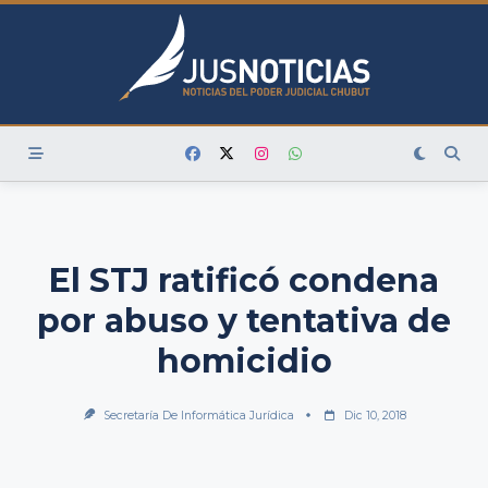
Skip
to
content
El STJ ratificó condena
por abuso y tentativa de
homicidio
Secretaría De Informática Jurídica
Dic 10, 2018