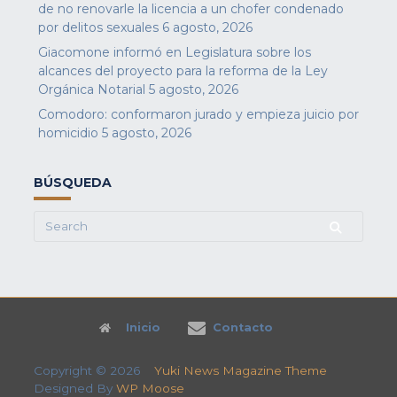
de no renovarle la licencia a un chofer condenado
por delitos sexuales
6 agosto, 2026
Giacomone informó en Legislatura sobre los
alcances del proyecto para la reforma de la Ley
Orgánica Notarial
5 agosto, 2026
Comodoro: conformaron jurado y empieza juicio por
homicidio
5 agosto, 2026
BÚSQUEDA
Search
for:
Inicio
Contacto
Copyright © 2026
Yuki News Magazine Theme
Designed By
WP Moose