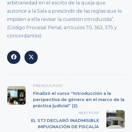
arbitrariedad en el escrito de la queja que
autorice a la Sala a prescindir de las reglas que le
impiden a ella revisar la cuestión introducida”.
(Código Procesal Penal, artículos 70, 363, 375 y
concordantes).
<span
PREVIOUS POST
class="nav-
Finalizó el curso “Introducción a la
subtitle
perspectiva de género en el marco de la
práctica judicial” (2)
screen-
reader-
NEXT POST
text">Page</span>
EL STJ DECLARÓ INADMISIBLE
IMPUGNACIÓN DE FISCALÍA