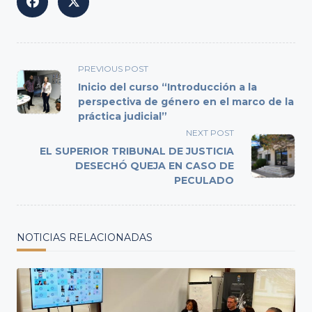
<span
PREVIOUS POST
class="nav-
Inicio del curso “Introducción a la
subtitle
perspectiva de género en el marco de la
práctica judicial”
screen-
reader-
NEXT POST
text">Page</span>
EL SUPERIOR TRIBUNAL DE JUSTICIA
DESECHÓ QUEJA EN CASO DE
PECULADO
NOTICIAS RELACIONADAS