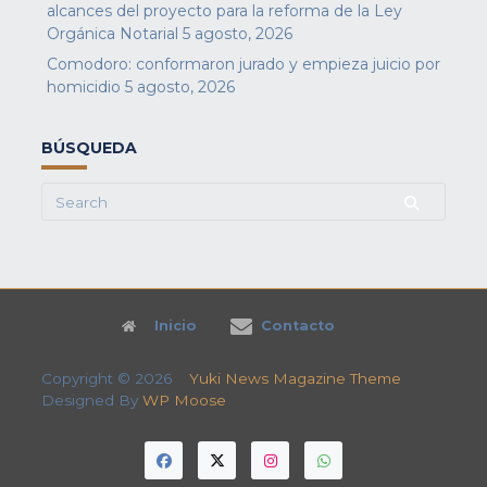
alcances del proyecto para la reforma de la Ley
Orgánica Notarial
5 agosto, 2026
Comodoro: conformaron jurado y empieza juicio por
homicidio
5 agosto, 2026
BÚSQUEDA
Search
for:
Inicio
Contacto
Copyright © 2026
Yuki News Magazine Theme
Designed By
WP Moose