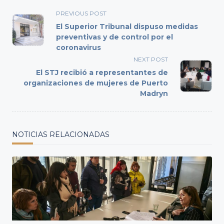
<span
PREVIOUS POST
class="nav-
El Superior Tribunal dispuso medidas
subtitle
preventivas y de control por el
coronavirus
screen-
reader-
NEXT POST
text">Page</span>
El STJ recibió a representantes de
organizaciones de mujeres de Puerto
Madryn
NOTICIAS RELACIONADAS