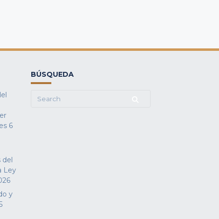
BÚSQUEDA
del
Search
for:
fer
es
6
 del
a Ley
026
do y
5