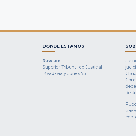
DONDE ESTAMOS
SOB
Rawson
Jusno
Superior Tribunal de Justicial
judic
Rivadavia y Jones 75
Chub
Comu
depe
de Ju
Pued
trav
cont