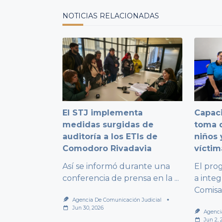
text">Page</span>
NOTICIAS RELACIONADAS
El STJ implementa
Capaci
medidas surgidas de
toma d
auditoría a los ETIs de
niños 
Comodoro Rivadavia
víctim
Así se informó durante una
El pro
conferencia de prensa en la
...
a integ
Comisa
Agencia De Comunicación Judicial
Jun 30, 2026
Agenci
Jun 2, 