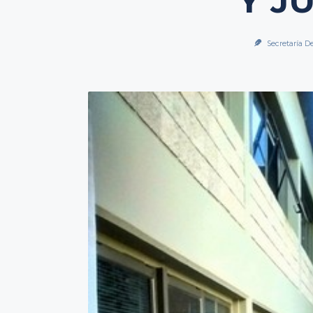
Y J
Secretaría D