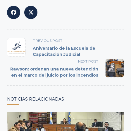
<span
PREVIOUS POST
class="nav-
Aniversario de la Escuela de
subtitle
Capacitación Judicial
screen-
NEXT POST
reader-
Rawson: ordenan una nueva detención
text">Page</span>
en el marco del juicio por los incendios
NOTICIAS RELACIONADAS