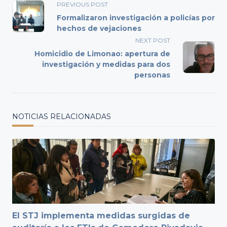
<span
PREVIOUS POST
class="nav-
Formalizaron investigación a policías por
subtitle
hechos de vejaciones
screen-
NEXT POST
reader-
Homicidio de Limonao: apertura de
text">Page</span>
investigación y medidas para dos
personas
NOTICIAS RELACIONADAS
El STJ implementa medidas surgidas de