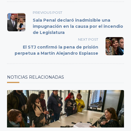
<span
PREVIOUS POST
class="nav-
Sala Penal declaró inadmisible una
subtitle
impugnación en la causa por el incendio
de Legislatura
screen-
reader-
NEXT POST
text">Page</span>
El STJ confirmó la pena de prisión
perpetua a Martín Alejandro Espiasse
NOTICIAS RELACIONADAS