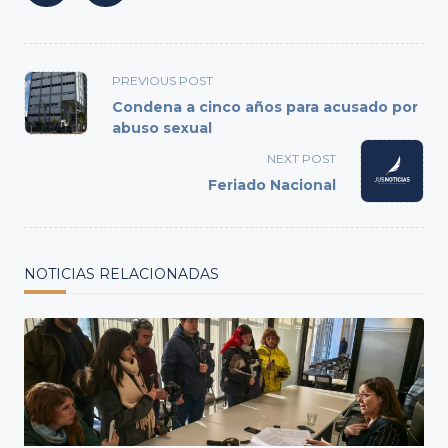
<span
PREVIOUS POST
class="nav-
Condena a cinco años para acusado por
subtitle
abuso sexual
screen-
NEXT POST
reader-
Feriado Nacional
text">Page</span>
NOTICIAS RELACIONADAS