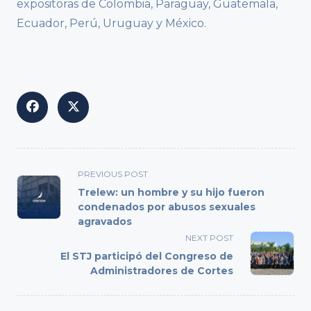
expositoras de Colombia, Paraguay, Guatemala,
Ecuador, Perú, Uruguay y México.
<span
PREVIOUS POST
class="nav-
Trelew: un hombre y su hijo fueron
subtitle
condenados por abusos sexuales
agravados
screen-
reader-
NEXT POST
text">Page</span>
El STJ participó del Congreso de
Administradores de Cortes