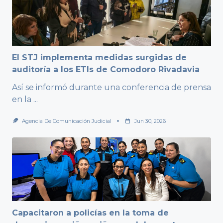
El STJ implementa medidas surgidas de
auditoría a los ETIs de Comodoro Rivadavia
Así se informó durante una conferencia de prensa
en la
...
Agencia De Comunicación Judicial
Jun 30, 2026
Capacitaron a policías en la toma de