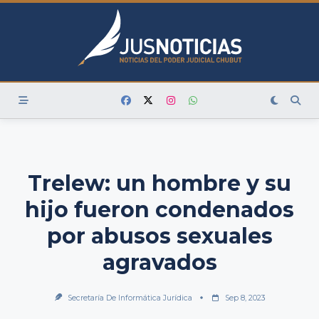
Skip
to
content
Trelew: un hombre y su
hijo fueron condenados
por abusos sexuales
agravados
Secretaría De Informática Jurídica
Sep 8, 2023