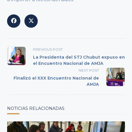
<span
PREVIOUS POST
class="nav-
La Presidenta del STJ Chubut expuso en
subtitle
el Encuentro Nacional de AMJA
screen-
NEXT POST
reader-
Finalizó el XXX Encuentro Nacional de
text">Page</span>
AMJA
NOTICIAS RELACIONADAS