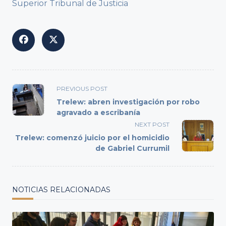
Superior Tribunal de Justicia
<span
PREVIOUS POST
class="nav-
Trelew: abren investigación por robo
subtitle
agravado a escribanía
screen-
NEXT POST
reader-
Trelew: comenzó juicio por el homicidio
text">Page</span>
de Gabriel Currumil
NOTICIAS RELACIONADAS