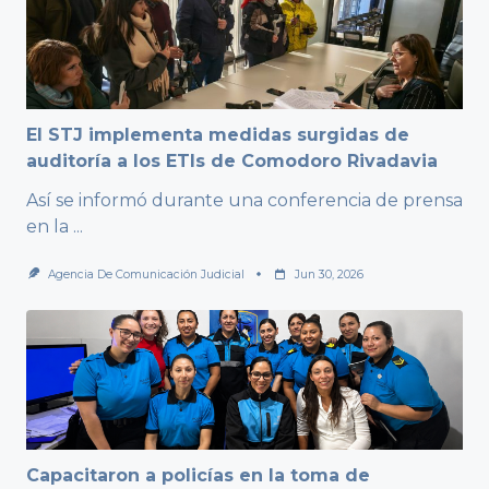
El STJ implementa medidas surgidas de
auditoría a los ETIs de Comodoro Rivadavia
Así se informó durante una conferencia de prensa
en la
...
Agencia De Comunicación Judicial
Jun 30, 2026
Capacitaron a policías en la toma de