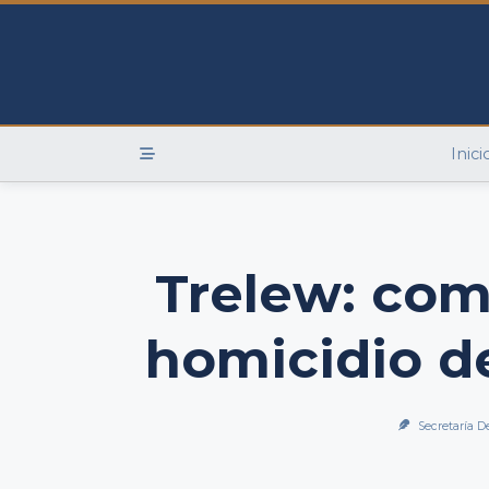
Skip
to
content
Inici
Trelew: com
homicidio de
Secretaría D