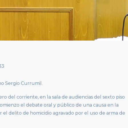
o Sergio Currumil.
ro del corriente, en la sala de audiencias del sexto piso
comienzo el debate oral y público de una causa en la
 el delito de homicidio agravado por el uso de arma de