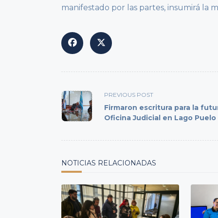
manifestado por las partes, insumirá la m
<span
PREVIOUS POST
class="nav-
Firmaron escritura para la futu
subtitle
Oficina Judicial en Lago Puelo
screen-
reader-
text">Page</span>
NOTICIAS RELACIONADAS