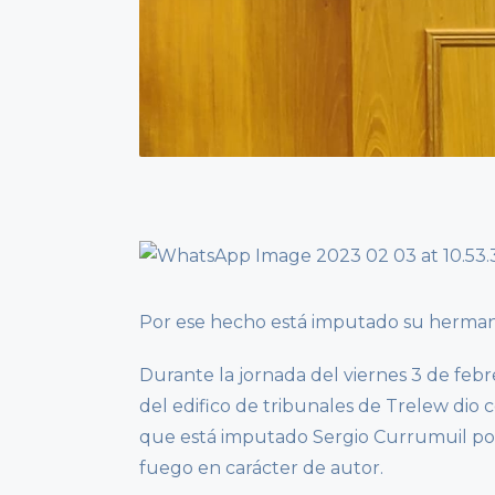
Por ese hecho está imputado su herman
Durante la jornada del viernes 3 de febre
del edifico de tribunales de Trelew dio 
que está imputado Sergio Currumuil por
fuego en carácter de autor.