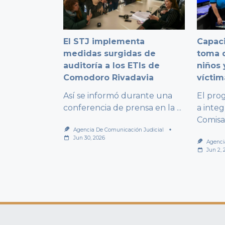
El STJ implementa
Capaci
medidas surgidas de
toma d
auditoría a los ETIs de
niños 
Comodoro Rivadavia
víctim
Así se informó durante una
El pro
conferencia de prensa en la
...
a integ
Comisa
Agencia De Comunicación Judicial
Jun 30, 2026
Agenci
Jun 2, 