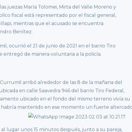
 las juezas María Tolomei, Mirta del Valle Moreno y
lico fiscal está representado por el fiscal general,
illapi, mientras que el acusado se encuentra
sandro Benítez.
l, ocurrió el 21 de junio de 2021 en el barrio Tiro
e entregó de manera voluntaria a la policía.
 Currumil arribó alrededor de las 8 de la mañana del
 ubicada en calle Saavedra 946 del barrio Tiro Federal,
amento ubicado en el fondo del mismo terreno vivía su
n habría mantenido en ese momento un fuerte altercad
 al lugar unos 15 minutos después, junto a su pareja,