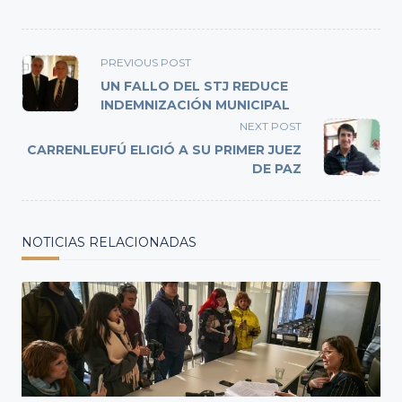
<span
PREVIOUS POST
class="nav-
UN FALLO DEL STJ REDUCE
subtitle
INDEMNIZACIÓN MUNICIPAL
screen-
NEXT POST
reader-
CARRENLEUFÚ ELIGIÓ A SU PRIMER JUEZ
text">Page</span>
DE PAZ
NOTICIAS RELACIONADAS