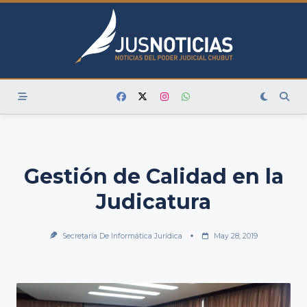
Skip
to
content
Gestión de Calidad en la
Judicatura
Secretaría De Informática Jurídica
May 28, 2019