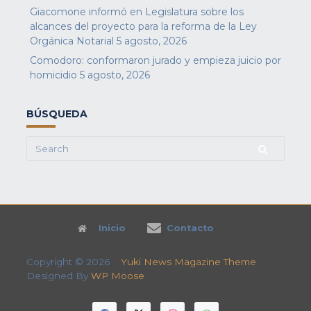
Giacomone informó en Legislatura sobre los
alcances del proyecto para la reforma de la Ley
Orgánica Notarial
5 agosto, 2026
Comodoro: conformaron jurado y empieza juicio por
homicidio
5 agosto, 2026
BÚSQUEDA
Search
for:
Inicio
Contacto
Copyright © 2026
Yuki News Magazine Theme
Designed By
WP Moose