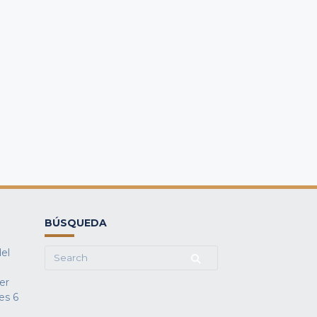
BÚSQUEDA
del
Search
for:
fer
es
6