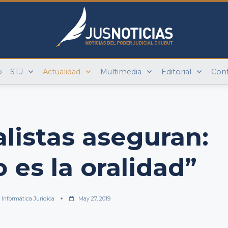
o
STJ
Actualidad
Multimedia
Editorial
Con
alistas aseguran:
 es la oralidad”
 Informática Jurídica
May 27, 2019