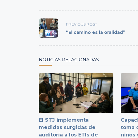
<span
PREVIOUS POST
class="nav-
“El camino es la oralidad”
subtitle
screen-
reader-
text">Page</span>
NOTICIAS RELACIONADAS
El STJ implementa
Capaci
medidas surgidas de
toma d
auditoría a los ETIs de
niños 