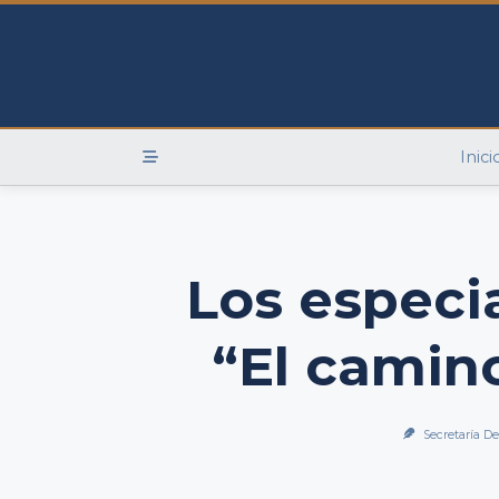
Skip
to
content
Inici
Los especi
“El camino
Secretaría De