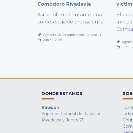
Comodoro Rivadavia
víctim
Así se informó durante una
El pro
conferencia de prensa en la
...
a integ
Comisa
Agencia De Comunicación Judicial
Jun 30, 2026
Agenci
Jun 2, 
DONDE ESTAMOS
SOB
Rawson
Jusno
Superior Tribunal de Justicial
judic
Rivadavia y Jones 75
Chub
Comu
depe