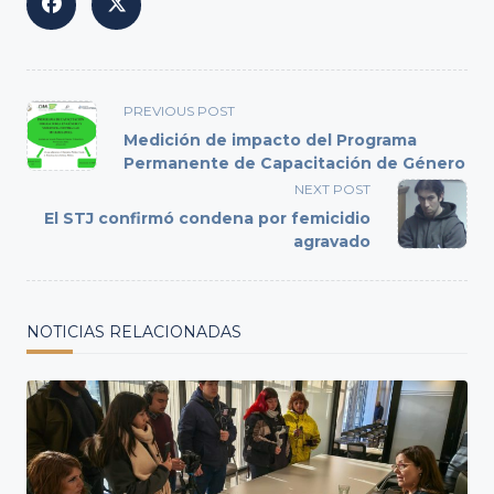
<span
PREVIOUS POST
class="nav-
Medición de impacto del Programa
subtitle
Permanente de Capacitación de Género
screen-
NEXT POST
reader-
El STJ confirmó condena por femicidio
text">Page</span>
agravado
NOTICIAS RELACIONADAS