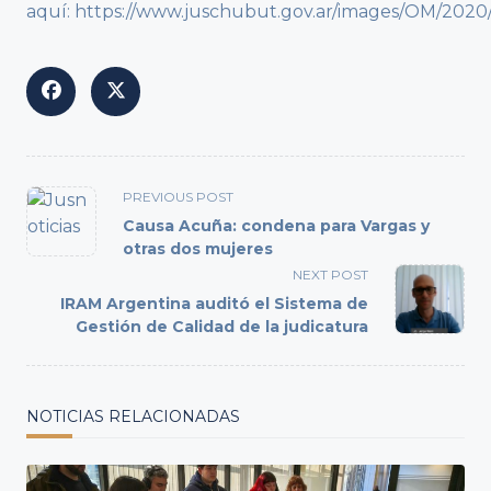
aquí: https://www.juschubut.gov.ar/images/
<span
PREVIOUS POST
class="nav-
Causa Acuña: condena para Vargas y
subtitle
otras dos mujeres
screen-
NEXT POST
reader-
IRAM Argentina auditó el Sistema de
text">Page</span>
Gestión de Calidad de la judicatura
NOTICIAS RELACIONADAS