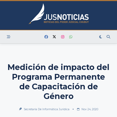
Skip
to
content
Medición de impacto del
Programa Permanente
de Capacitación de
Género
Secretaría De Informática Jurídica
Nov 24, 2020