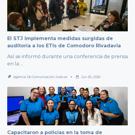
El STJ implementa medidas surgidas de
auditoría a los ETIs de Comodoro Rivadavia
Así se informó durante una conferencia de prensa
en la
...
Agencia De Comunicación Judicial
Jun 30, 2026
Capacitaron a policías en la toma de