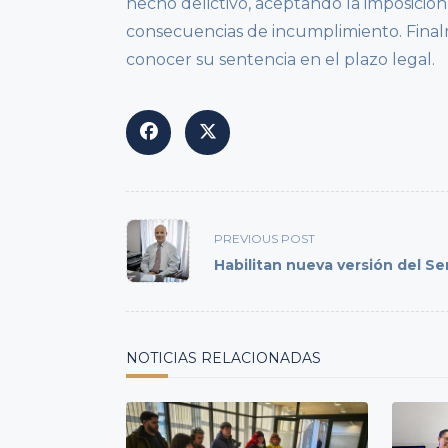
hecho delictivo, aceptando la imposición
consecuencias de incumplimiento. Finalm
conocer su sentencia en el plazo legal.
<span
PREVIOUS POST
class="nav-
Habilitan nueva versión del S
subtitle
screen-
reader-
text">Page</span>
NOTICIAS RELACIONADAS