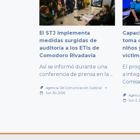
El STJ implementa
Capaci
medidas surgidas de
toma d
auditoría a los ETIs de
niños 
Comodoro Rivadavia
víctim
Así se informó durante una
El pro
conferencia de prensa en la
...
a integ
Comisa
Agencia De Comunicación Judicial
Jun 30, 2026
Agenci
Jun 2, 