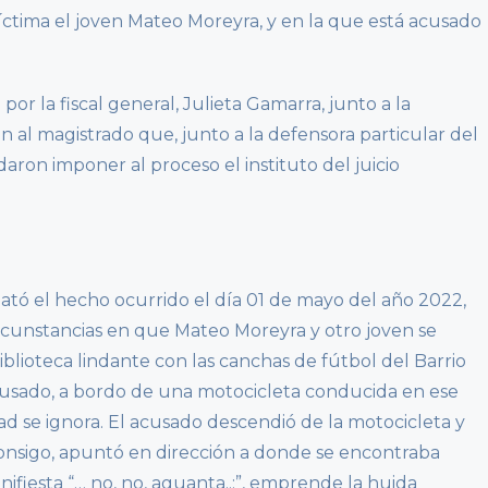
íctima el joven Mateo Moreyra, y en la que está acusado
 por la fiscal general, Julieta Gamarra, junto a la
n al magistrado que, junto a la defensora particular del
ron imponer al proceso el instituto del juicio
lató el hecho ocurrido el día 01 de mayo del año 2022,
ircunstancias en que Mateo Moreyra y otro joven se
lioteca lindante con las canchas de fútbol del Barrio
acusado, a bordo de una motocicleta conducida en ese
 se ignora. El acusado descendió de la motocicleta y
onsigo, apuntó en dirección a donde se encontraba
ifiesta “… no, no, aguanta..:”, emprende la huida