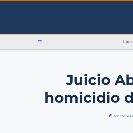
Skip
to
content
Inici
Juicio A
homicidio 
Secretaría D