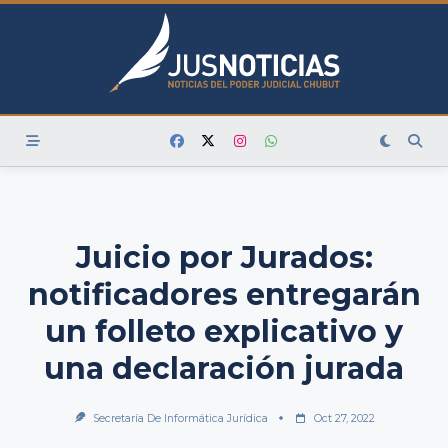
Skip
to
content
Juicio por Jurados:
notificadores entregarán
un folleto explicativo y
una declaración jurada
Secretaría De Informática Jurídica
Oct 27, 2022