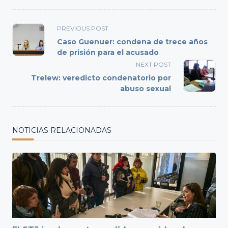
<span
PREVIOUS POST
class="nav-
Caso Guenuer: condena de trece años
subtitle
de prisión para el acusado
screen-
NEXT POST
reader-
Trelew: veredicto condenatorio por
text">Page</span>
abuso sexual
NOTICIAS RELACIONADAS