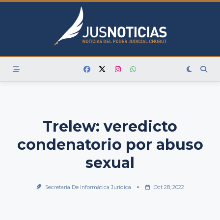
Skip
to
content
Trelew: veredicto
condenatorio por abuso
sexual
Secretaría De Informática Jurídica
Oct 28, 2022