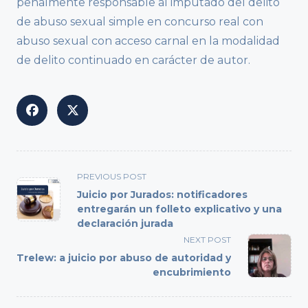
penalmente responsable al imputado del delito
de abuso sexual simple en concurso real con
abuso sexual con acceso carnal en la modalidad
de delito continuado en carácter de autor.
<span
PREVIOUS POST
class="nav-
Juicio por Jurados: notificadores
subtitle
entregarán un folleto explicativo y una
declaración jurada
screen-
reader-
NEXT POST
text">Page</span>
Trelew: a juicio por abuso de autoridad y
encubrimiento