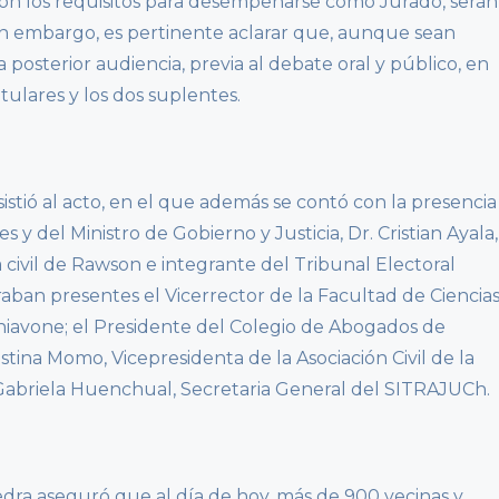
n los requisitos para desempeñarse como Jurado, serán
Sin embargo, es pertinente aclarar que, aunque sean
na posterior audiencia, previa al debate oral y público, en
itulares y los dos suplentes.
stió al acto, en el que además se contó con la presencia
s y del Ministro de Gobierno y Justicia, Dr. Cristian Ayala,
 civil de Rawson e integrante del Tribunal Electoral
traban presentes el Vicerrector de la Facultad de Ciencia
chiavone; el Presidente del Colegio de Abogados de
stina Momo, Vicepresidenta de la Asociación Civil de la
 Gabriela Huenchual, Secretaria General del SITRAJUCh.
vedra aseguró que al día de hoy, más de 900 vecinas y