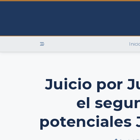
Skip
to
content
Inici
Juicio por J
el segu
potenciales 