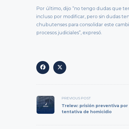
Por último, dijo “no tengo dudas que t
incluso por modificar, pero sin dudas t
chubutenses para consolidar este camb
procesos judiciales”, expresó.
<span
PREVIOUS POST
class="nav-
Trelew: prisión preventiva por
subtitle
tentativa de homicidio
screen-
reader-