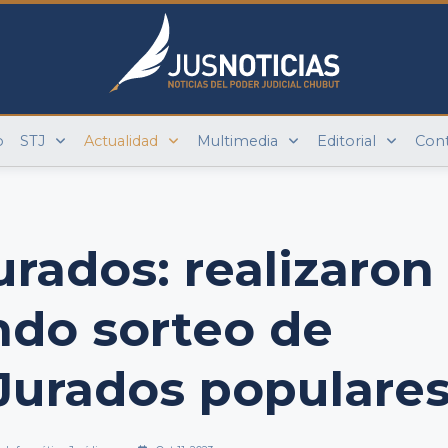
o
STJ
Actualidad
Multimedia
Editorial
Con
urados: realizaron
ndo sorteo de
Jurados populare