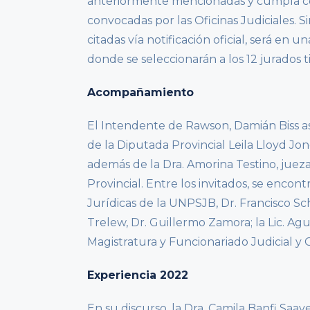
anteriormente mencionadas y cumpla co
convocadas por las Oficinas Judiciales. 
citadas vía notificación oficial, será en u
donde se seleccionarán a los 12 jurados t
Acompañamiento
El Intendente de Rawson, Damián Biss asi
de la Diputada Provincial Leila Lloyd Jone
además de la Dra. Amorina Testino, jueza
Provincial. Entre los invitados, se encon
Jurídicas de la UNPSJB, Dr. Francisco S
Trelew, Dr. Guillermo Zamora; la Lic. Agu
Magistratura y Funcionariado Judicial y
Experiencia 2022
En su discurso, la Dra. Camila Banfi Saa