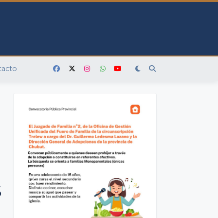
tacto
s