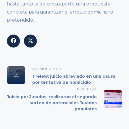
hasta tanto la defensa aporte una propuesta
concreta para garantizar el arresto domiciliario
pretendido.
<span
PREVIOUS POST
class="nav-
Trelew: juicio abreviado en una causa
subtitle
por tentativa de homicidio
screen-
NEXT POST
reader-
Juicio por Jurados: realizaron el segundo
text">Page</span>
sorteo de potenciales Jurados
populares