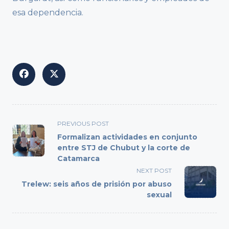
esa dependencia.
<span
PREVIOUS POST
class="nav-
Formalizan actividades en conjunto
subtitle
entre STJ de Chubut y la corte de
Catamarca
screen-
reader-
NEXT POST
text">Page</span>
Trelew: seis años de prisión por abuso
sexual