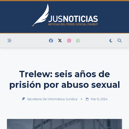
Skip
to
content
Trelew: seis años de
prisión por abuso sexual
Secretaría De Informática Jurídica
Mar 6, 2024