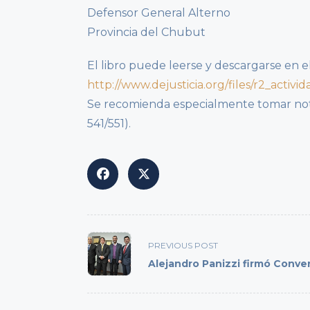
Defensor General Alterno
Provincia del Chubut
El libro puede leerse y descargarse en el
http://www.dejusticia.org/files/r2_activ
Se recomienda especialmente tomar nota
541/551).
<span
PREVIOUS POST
class="nav-
Alejandro Panizzi firmó Conve
subtitle
screen-
reader-