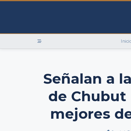
Skip
to
content
Inici
Señalan a l
de Chubut 
mejores de