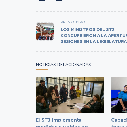
<span
PREVIOUS POST
class="nav-
LOS MINISTROS DEL STJ
subtitle
CONCURRIERON A LA APERTU
SESIONES EN LA LEGISLATURA
screen-
reader-
text">Page</span>
NOTICIAS RELACIONADAS
El STJ implementa
Capaci
medidas surgidas de
toma d