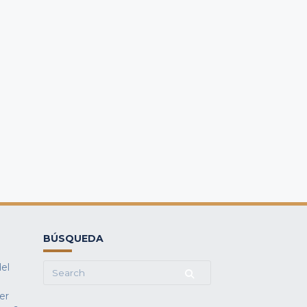
BÚSQUEDA
del
Search
for:
fer