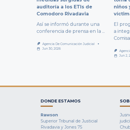
auditoría a los ETIs de
niños 
Comodoro Rivadavia
víctim
Así se informó durante una
El pro
conferencia de prensa en la
...
a integ
Comisa
Agencia De Comunicación Judicial
Jun 30, 2026
Agenci
Jun 2, 
DONDE ESTAMOS
SOB
Rawson
Jusno
Superior Tribunal de Justicial
judic
Rivadavia y Jones 75
Chub