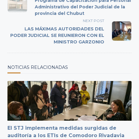
Programa de Capacitación para Personal
subtitle
Administrativo del Poder Judicial de la
provincia del Chubut
screen-
reader-
NEXT POST
text">Page</span>
LAS MÁXIMAS AUTORIDADES DEL
PODER JUDICIAL SE REUNIERON CON EL
MINISTRO GARZONIO
NOTICIAS RELACIONADAS
El STJ implementa medidas surgidas de
auditoría a los ETIs de Comodoro Rivadavia