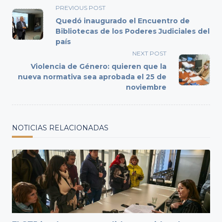
<span
PREVIOUS POST
class="nav-
Quedó inaugurado el Encuentro de
subtitle
Bibliotecas de los Poderes Judiciales del
país
screen-
reader-
NEXT POST
text">Page</span>
Violencia de Género: quieren que la
nueva normativa sea aprobada el 25 de
noviembre
NOTICIAS RELACIONADAS