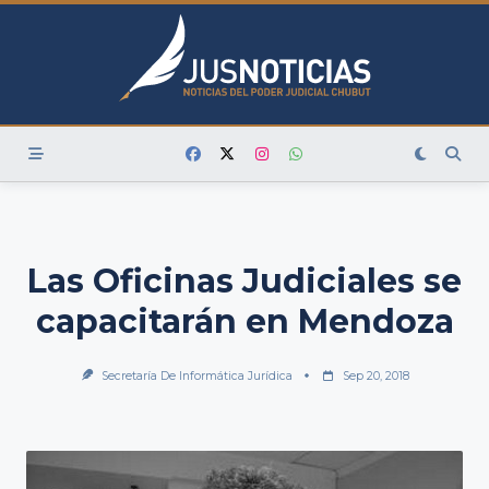
Skip
to
content
Las Oficinas Judiciales se
capacitarán en Mendoza
Secretaría De Informática Jurídica
Sep 20, 2018