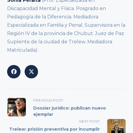
Sonia Peralta
(Prof. Especializada en
Discapacidad Mental y Física. Posgrado en
Pedagogía de la Diferencia. Mediadora
Especializada en Familia y Penal. Supervisora en la
Región IV de la provincia de Chubut. Juez de Paz
Suplente de la ciudad de Trelew. Mediadora
Matriculada).
<span
PREVIOUS POST
class="nav-
Dossier jurídico: publican nuevo
subtitle
ejemplar
screen-
NEXT POST
reader-
Trelew: prisión preventiva por incumplir