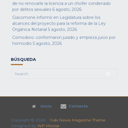
de no renovarle la licencia a un chofer condenado
por delitos sexuales
6 agosto, 2026
Giacomone informó en Legislatura sobre los
alcances del proyecto para la reforma de la Ley
Orgánica Notarial
5 agosto, 2026
Comodoro: conformaron jurado y empieza juicio por
homicidio
5 agosto, 2026
BÚSQUEDA
Search
for:
Inicio
Contacto
Copyright © 2026
Yuki News Magazine Theme
Designed By
WP Moose