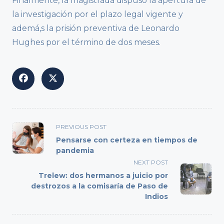
Finalmente, la magistrada dispuso la apertura de
la investigación por el plazo legal vigente y
ademá,s la prisión preventiva de Leonardo
Hughes por el término de dos meses.
<span
PREVIOUS POST
class="nav-
Pensarse con certeza en tiempos de
subtitle
pandemia
screen-
NEXT POST
reader-
Trelew: dos hermanos a juicio por
text">Page</span>
destrozos a la comisaría de Paso de
Indios