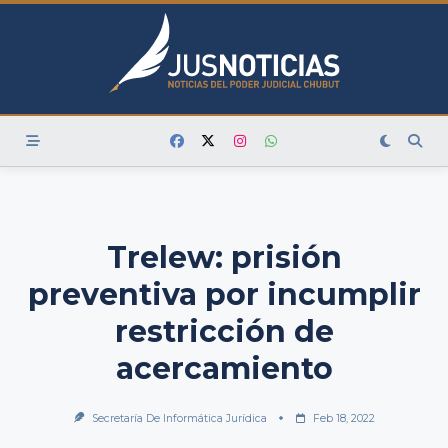
Skip
to
content
Trelew: prisión
preventiva por incumplir
restricción de
acercamiento
Secretaría De Informática Jurídica
Feb 18, 2022