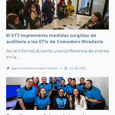
El STJ implementa medidas surgidas de
auditoría a los ETIs de Comodoro Rivadavia
Así se informó durante una conferencia de prensa
en la
...
Agencia De Comunicación Judicial
Jun 30, 2026