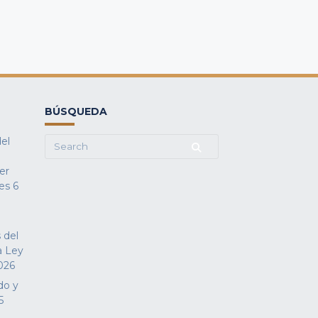
BÚSQUEDA
del
Search
for:
fer
es
6
 del
a Ley
026
do y
5