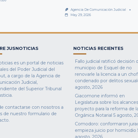
2026
Agencia De Comunicación Judicial
May 29, 2026
RE JUSNOTICIAS
NOTICIAS RECIENTES
Fallo judicial ratificó decisión 
ticias es un portal de noticias
municipio de Esquel de no
iales del Poder Judicial del
renovarle la licencia a un cho
ut, a cargo de la Agencia de
condenado por delitos sexual
nicación Judicial,
agosto, 2026
ndiente del Superior Tribunal
sticia.
Giacomone informó en
Legislatura sobre los alcances
e contactarse con nosotros a
proyecto para la reforma de l
és de nuestro
formulario de
Orgánica Notarial
5 agosto, 2
acto
.
Comodoro: conformaron jura
empieza juicio por homicidio
agosto, 2026