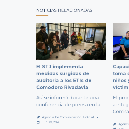
text">Page</span>
NOTICIAS RELACIONADAS
El STJ implementa
Capaci
medidas surgidas de
toma d
auditoría a los ETIs de
niños 
Comodoro Rivadavia
víctim
Así se informó durante una
El pro
conferencia de prensa en la
...
a integ
Comisa
Agencia De Comunicación Judicial
Jun 30, 2026
Agenci