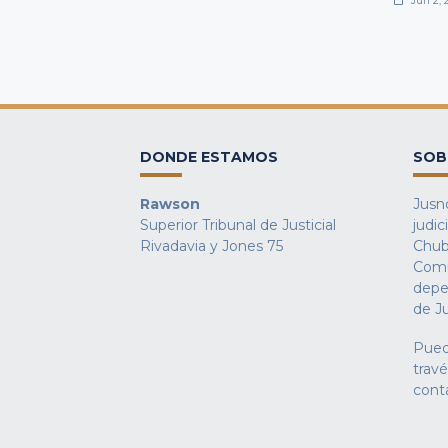
Jun 2, 
DONDE ESTAMOS
SOB
Rawson
Jusno
Superior Tribunal de Justicial
judic
Rivadavia y Jones 75
Chub
Comu
depe
de Ju
Pued
trav
cont