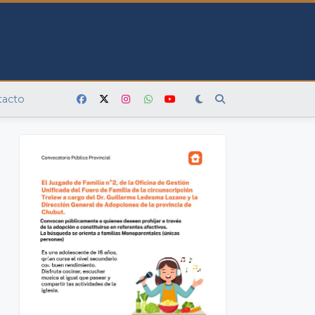
tacto
O