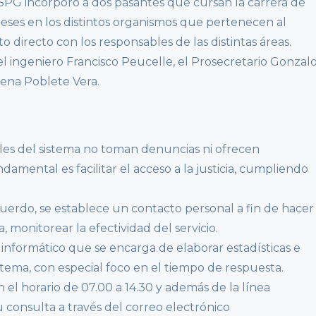
 SPG incorporó a dos pasantes que cursan la carrera de
meses en los distintos organismos que pertenecen al
 directo con los responsables de las distintas áreas.
el ingeniero Francisco Peucelle, el Prosecretario Gonzal
lena Poblete Vera.
les del sistema no toman denuncias ni ofrecen
amental es facilitar el acceso a la justicia, cumpliendo
cuerdo, se establece un contacto personal a fin de hacer
 monitorear la efectividad del servicio.
informático que se encarga de elaborar estadísticas e
tema, con especial foco en el tiempo de respuesta.
n el horario de 07.00 a 14.30 y además de la línea
u consulta a través del correo electrónico