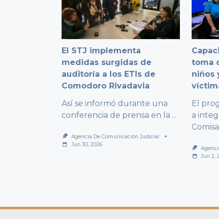
El STJ implementa
Capaci
medidas surgidas de
toma d
auditoría a los ETIs de
niños 
Comodoro Rivadavia
víctim
Así se informó durante una
El pro
conferencia de prensa en la
...
a integ
Comisa
Agencia De Comunicación Judicial
Jun 30, 2026
Agenci
Jun 2, 