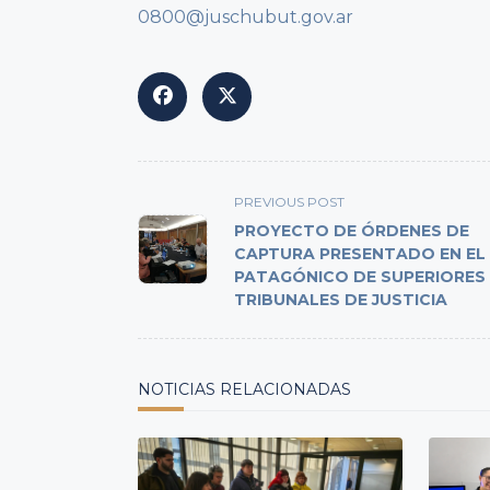
0800@juschubut.gov.ar
<span
PREVIOUS POST
class="nav-
PROYECTO DE ÓRDENES DE
subtitle
CAPTURA PRESENTADO EN EL
PATAGÓNICO DE SUPERIORES
screen-
TRIBUNALES DE JUSTICIA
reader-
text">Page</span>
NOTICIAS RELACIONADAS