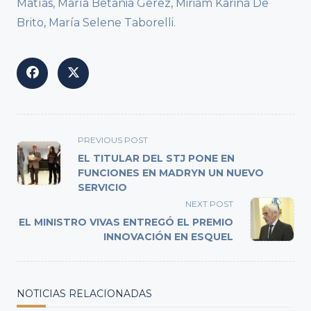
Matías, María Betania Gerez, Miriam Karina De
Brito, María Selene Taborelli.
<span
PREVIOUS POST
class="nav-
EL TITULAR DEL STJ PONE EN
subtitle
FUNCIONES EN MADRYN UN NUEVO
SERVICIO
screen-
reader-
NEXT POST
text">Page</span>
EL MINISTRO VIVAS ENTREGÓ EL PREMIO
INNOVACIÓN EN ESQUEL
NOTICIAS RELACIONADAS