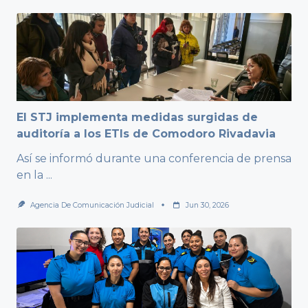
El STJ implementa medidas surgidas de
auditoría a los ETIs de Comodoro Rivadavia
Así se informó durante una conferencia de prensa
en la
...
Agencia De Comunicación Judicial
Jun 30, 2026