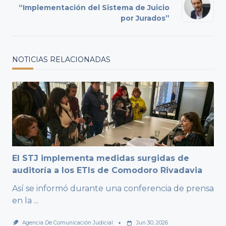
text">Page</span>
“Implementación del Sistema de Juicio
por Jurados”
NOTICIAS RELACIONADAS
El STJ implementa medidas surgidas de
auditoría a los ETIs de Comodoro Rivadavia
Así se informó durante una conferencia de prensa
en la
...
Agencia De Comunicación Judicial
Jun 30, 2026