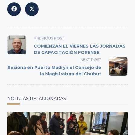
<span
PREVIOUS POST
class="nav-
COMIENZAN EL VIERNES LAS JORNADAS
subtitle
DE CAPACITACIÓN FORENSE
screen-
NEXT POST
reader-
Sesiona en Puerto Madryn el Consejo de
text">Page</span>
la Magistratura del Chubut
NOTICIAS RELACIONADAS