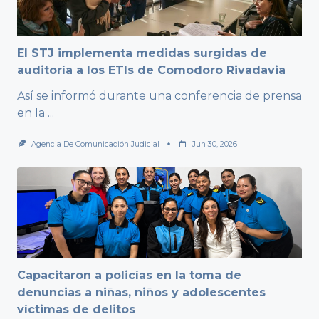
El STJ implementa medidas surgidas de
auditoría a los ETIs de Comodoro Rivadavia
Así se informó durante una conferencia de prensa
en la
...
Agencia De Comunicación Judicial
Jun 30, 2026
Capacitaron a policías en la toma de
denuncias a niñas, niños y adolescentes
víctimas de delitos