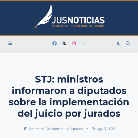
Skip
to
content
STJ: ministros
informaron a diputados
sobre la implementación
del juicio por jurados
Secretaría De Informática Jurídica
Ago 3, 2022