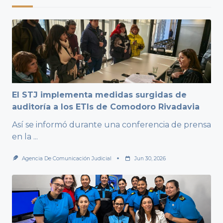
El STJ implementa medidas surgidas de
auditoría a los ETIs de Comodoro Rivadavia
Así se informó durante una conferencia de prensa
en la
...
Agencia De Comunicación Judicial
Jun 30, 2026