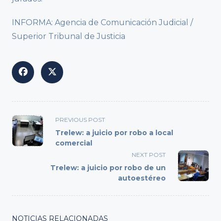
INFORMA: Agencia de Comunicación Judicial /
Superior Tribunal de Justicia
<span
PREVIOUS POST
class="nav-
Trelew: a juicio por robo a local
subtitle
comercial
screen-
NEXT POST
reader-
Trelew: a juicio por robo de un
text">Page</span>
autoestéreo
NOTICIAS RELACIONADAS