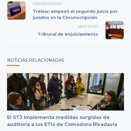
<span
PREVIOUS POST
class="nav-
Trelew: empezó el segundo juicio por
subtitle
jurados en la Circunscripción
screen-
NEXT POST
reader-
Tribunal de enjuiciamiento
text">Page</span>
NOTICIAS RELACIONADAS
El STJ implementa medidas surgidas de
auditoría a los ETIs de Comodoro Rivadavia