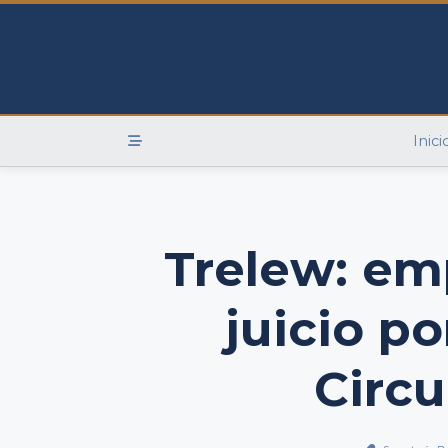
Skip
to
content
Inici
Trelew: em
juicio po
Circu