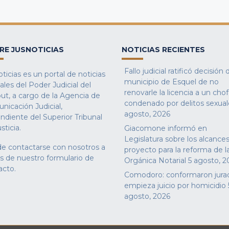
RE JUSNOTICIAS
NOTICIAS RECIENTES
Fallo judicial ratificó decisión 
ticias es un portal de noticias
municipio de Esquel de no
iales del Poder Judicial del
renovarle la licencia a un cho
ut, a cargo de la Agencia de
condenado por delitos sexual
nicación Judicial,
agosto, 2026
ndiente del Superior Tribunal
sticia.
Giacomone informó en
Legislatura sobre los alcances
e contactarse con nosotros a
proyecto para la reforma de l
és de nuestro
formulario de
Orgánica Notarial
5 agosto, 2
acto
.
Comodoro: conformaron jura
empieza juicio por homicidio
agosto, 2026