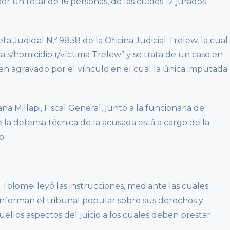
r un total de 16 personas, de las cuales 12 jurados
a Judicial N.º 9838 de la Oficina Judicial Trelew, la cual
a s/homicidio r/víctima Trelew” y se trata de un caso en
men agravado por el vínculo en el cual la única imputada
na Millapi, Fiscal General, junto a la funcionaria de
 la defensa técnica de la acusada está a cargo de la
o.
 Tolomei leyó las instrucciones, mediante las cuales
nforman el tribunal popular sobre sus derechos y
ellos aspectos del juicio a los cuales deben prestar