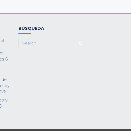
BÚSQUEDA
del
Search
for:
fer
es
6
 del
a Ley
026
do y
5