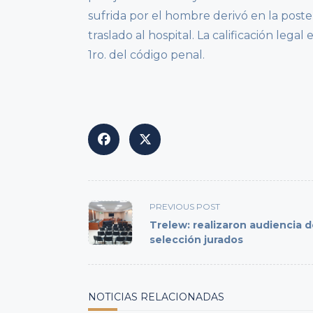
sufrida por el hombre derivó en la post
traslado al hospital. La calificación legal
1ro. del código penal.
<span
PREVIOUS POST
class="nav-
Trelew: realizaron audiencia 
subtitle
selección jurados
screen-
reader-
text">Page</span>
NOTICIAS RELACIONADAS