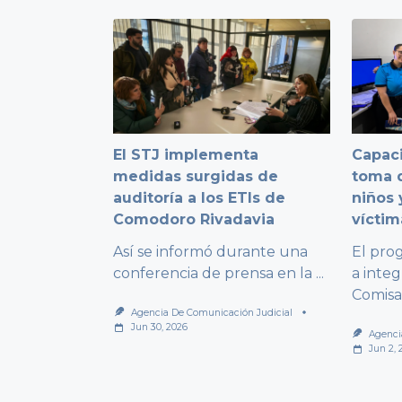
El STJ implementa
Capaci
medidas surgidas de
toma d
auditoría a los ETIs de
niños 
Comodoro Rivadavia
víctim
Así se informó durante una
El pro
conferencia de prensa en la
...
a integ
Comisa
Agencia De Comunicación Judicial
Jun 30, 2026
Agenci
Jun 2, 