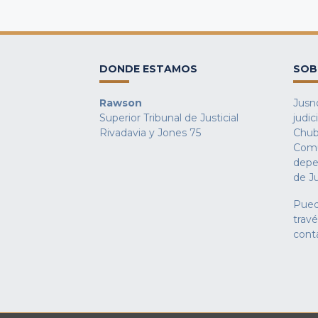
DONDE ESTAMOS
SOB
Rawson
Jusno
Superior Tribunal de Justicial
judic
Rivadavia y Jones 75
Chub
Comu
depe
de Ju
Pued
trav
cont